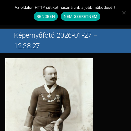
Magyar
Az oldalon HTTP sütiket használunk a jobb működésért.
English
RENDBEN
NEM SZERETNÉM
Menu
Főoldal
Képernyőfotó 2026-01-27 –
Rólunk
12.38.27
Tevékenység
Előkészületben
Gyártásban
Elkészült filmek
Partnerek
Kapcsolat
Galéria
Hírek