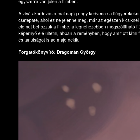
egyszerre van jelen a filmben.
A vívás-kardozás a mai napig nagy kedvence a fiúgyerekeknek
csetepaté, ahol ez ne jelenne meg, már az egészen kicsiknél i
elemet behozzuk a filmbe, a legnehezebben megszólítható fi
képernyő elé ültetni, abban a reményben, hogy amit ott látni 
és tanulságot is ad majd nekik.
Forgatókönyvíró: Dragomán György