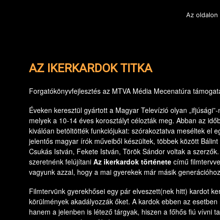
Elők
Az oldalon
AZ IKERKARDOK TITKA
Forgatókönyvfejlesztés az MTVA Média Mecenatúra támogat
Éveken keresztül gyártott a Magyar Televízió olyan „ifjúsági”-
melyek a 10-14 éves korosztályt célozták meg. Abban az idő
kiválóan betöltötték funkciójukat: szórakoztatva meséltek el e
jelentős magyar írók műveiből készültek, többek között Bálin
Csukás István, Fekete István, Török Sándor voltak a szerzők
szeretnénk felújítani
Az ikerkardok története
című filmtervve
vagyunk azzal, hogy a mai gyerekek már másik generációhoz
Filmtervünk gyerekhősei egy pár elveszett(nek hitt) kardot k
körülmények akadályozzák őket. A kardok ebben az esetben 
hanem a jelenben is létező tárgyak, hiszen a főhős fiú vívni ta