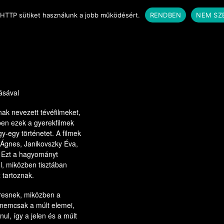
észületben
 HTTP sütiket használunk a jobb működésért.
RENDBEN
NEM SZ
ásával
nak nevezett tévéfilmeket,
ben ezek a gyerekfilmek
gy-egy történetet. A filmek
t Ágnes, Janikovszky Éva,
. Ezt a hagyományt
l, miközben tisztában
 tartoznak.
eresnek, miközben a
nemcsak a múlt elemei,
nul, így a jelen és a múlt