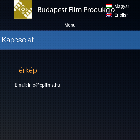
Magyar
English
Menu
Főoldal
Kapcsolat
Rólunk
Tevékenység
Térkép
Előkészületben
Gyártásban
Email: info@bpfilms.hu
Elkészült filmek
Partnerek
Kapcsolat
Galéria
Hírek