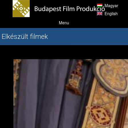
Magyar
English
Menu
Főoldal
Elkészült filmek
Rólunk
Tevékenység
Előkészületben
Gyártásban
Elkészült filmek
Partnerek
Kapcsolat
Galéria
Hírek