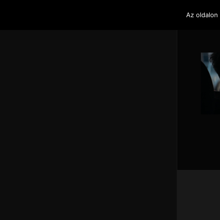
oz
Az oldalon