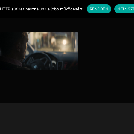
ek_screenshot
 HTTP sütiket használunk a jobb működésért.
RENDBEN
NEM SZ