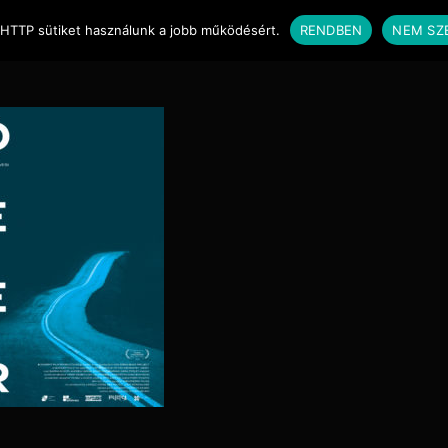
er_Poster_Final
 HTTP sütiket használunk a jobb működésért.
RENDBEN
NEM SZ